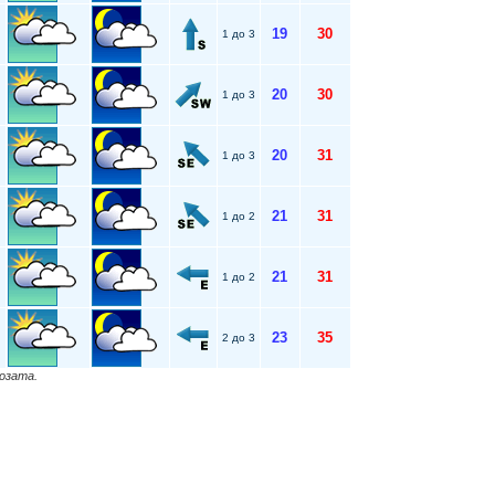
19
30
1 до 3
20
30
1 до 3
20
31
1 до 3
21
31
1 до 2
21
31
1 до 2
23
35
2 до 3
нозата.