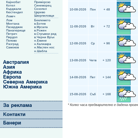
Карнобат
Приморско
Котел
Синеморец
Кърджали
Созопол
10-08-2026
Пон
+ 48
Кюстендил
Царево
Шкорпиловци
Ловеч
Лом
Беклемето
Монтана
в.Ботев
11-08-2026
Вт
+ 72
Пазарджик
в.Мусала
Панагюрище
в.Рожен
Петрич
в.Стръмни рид
Пирдоп
в.Черни Връх
Попово
н.Емине
12-08-2026
Ср
+ 96
Разград
н.Калиакра
Самоков
н.Маслен нос
н.Шабла
13-08-2026
Четв
+ 120
14-08-2026
Пет
+ 144
15-08-2026
Съб
+ 168
* Колко часа предварително е дадена прог