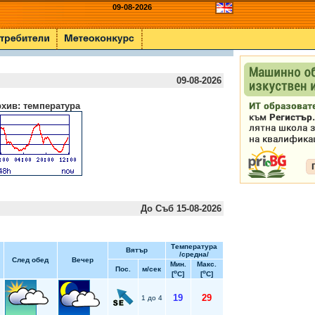
09-08-2026
09-08-2026
хив: температура
До Съб 15-08-2026
Температура
Вятър
/средна/
След обед
Вечер
Мин.
Макс.
Пос.
м/сек
o
o
[
C]
[
C]
19
29
1 до 4