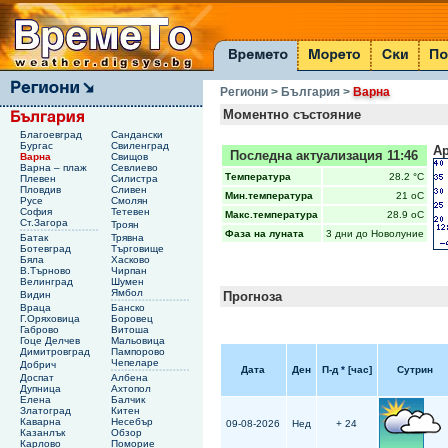
Региони
> България
>
Варна
Моментно състояние
Благоевград
Сандански
Бургас
Свиленград
Ар
Последна актуализация 11:46
Варна
Свищов
Варна – плаж
Севлиево
Температура
28.2 °C
Плевен
Силистра
Пловдив
Сливен
Мин.температура
21 oC
Русе
Смолян
София
Тетевен
Макс.температура
28.9 oC
Ст.Загора
Троян
Фаза на луната
3 дни до Новолуние
Батак
Трявна
Ботевград
Търговище
Бяла
Хасково
В.Търново
Чирпан
Велинград
Шумен
Ямбол
Видин
Прогноза
Враца
Банско
Г.Оряховица
Боровец
Габрово
Витоша
Гоце Делчев
Мальовица
Димитровград
Пампорово
Чепеларе
Добрич
Дата
Ден
П-д
*
[час]
Сутрин
Доспат
Албена
Дупница
Ахтопол
Елена
Балчик
Златоград
Китен
Каварна
Несебър
09-08-2026
Нед
+ 24
Казанлък
Обзор
Карлово
Поморие