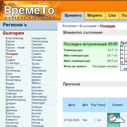
Региони
> България
>
Пловдив
Моментно състояние
Благоевград
Сандански
Бургас
Свиленград
Арх
Последна актуализация 05:09
Варна
Свищов
Варна – плаж
Севлиево
Температура
23.7 °C
Плевен
Силистра
Пловдив
Сливен
Мин.температура
23.7 oC
Русе
Смолян
София
Тетевен
Макс.температура
28.6 oC
Ст.Загора
Троян
Фаза на луната
Последна четвърт
Батак
Трявна
Ботевград
Търговище
Бяла
Хасково
В.Търново
Чирпан
Велинград
Шумен
Ямбол
Видин
Прогноза
Враца
Банско
Г.Оряховица
Боровец
Габрово
Витоша
Гоце Делчев
Мальовица
Димитровград
Пампорово
Чепеларе
Добрич
Дата
Ден
П-д
*
[час]
Сутрин
Доспат
Албена
Дупница
Ахтопол
Елена
Балчик
Златоград
Китен
Каварна
Несебър
07-08-2026
Пет
+ 24
Казанлък
Обзор
Карлово
Поморие