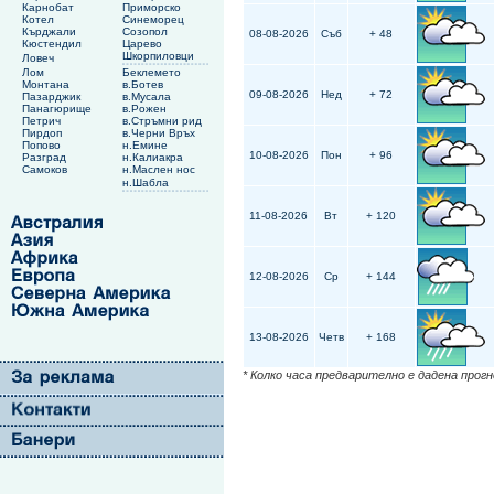
Карнобат
Приморско
Котел
Синеморец
Кърджали
Созопол
08-08-2026
Съб
+ 48
Кюстендил
Царево
Шкорпиловци
Ловеч
Лом
Беклемето
Монтана
в.Ботев
09-08-2026
Нед
+ 72
Пазарджик
в.Мусала
Панагюрище
в.Рожен
Петрич
в.Стръмни рид
Пирдоп
в.Черни Връх
Попово
н.Емине
10-08-2026
Пон
+ 96
Разград
н.Калиакра
Самоков
н.Маслен нос
н.Шабла
11-08-2026
Вт
+ 120
12-08-2026
Ср
+ 144
13-08-2026
Четв
+ 168
* Колко часа предварително е дадена прог