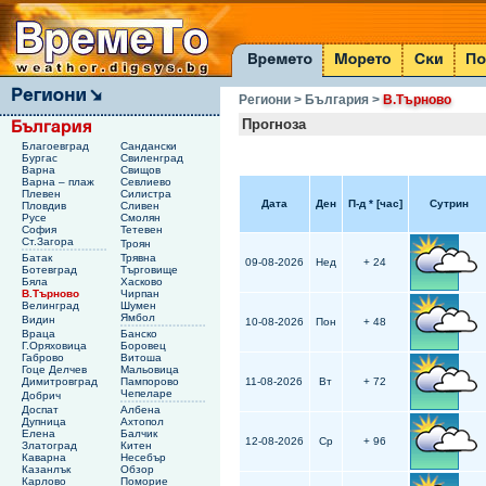
Региони
> България
>
В.Търново
Прогноза
Благоевград
Сандански
Бургас
Свиленград
Варна
Свищов
Варна – плаж
Севлиево
Плевен
Силистра
Дата
Ден
П-д
*
[час]
Сутрин
Пловдив
Сливен
Русе
Смолян
София
Тетевен
Ст.Загора
Троян
Батак
Трявна
09-08-2026
Нед
+ 24
Ботевград
Търговище
Бяла
Хасково
В.Търново
Чирпан
Велинград
Шумен
Ямбол
Видин
10-08-2026
Пон
+ 48
Враца
Банско
Г.Оряховица
Боровец
Габрово
Витоша
Гоце Делчев
Мальовица
Димитровград
Пампорово
11-08-2026
Вт
+ 72
Чепеларе
Добрич
Доспат
Албена
Дупница
Ахтопол
Елена
Балчик
12-08-2026
Ср
+ 96
Златоград
Китен
Каварна
Несебър
Казанлък
Обзор
Карлово
Поморие