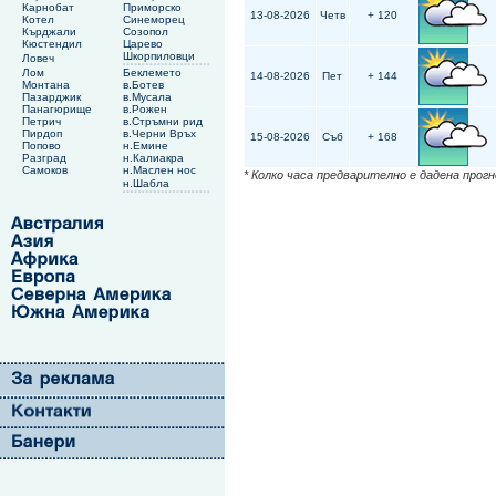
Карнобат
Приморско
13-08-2026
Четв
+ 120
Котел
Синеморец
Кърджали
Созопол
Кюстендил
Царево
Шкорпиловци
Ловеч
Лом
Беклемето
14-08-2026
Пет
+ 144
Монтана
в.Ботев
Пазарджик
в.Мусала
Панагюрище
в.Рожен
Петрич
в.Стръмни рид
Пирдоп
в.Черни Връх
15-08-2026
Съб
+ 168
Попово
н.Емине
Разград
н.Калиакра
Самоков
н.Маслен нос
* Колко часа предварително е дадена прог
н.Шабла