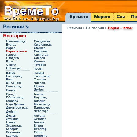
Региони
> България
>
Варна – плаж
Благоевград
Сандански
Бургас
Свиленград
Варна
Свищов
Варна – плаж
Севлиево
Плевен
Силистра
Пловдив
Сливен
Русе
Смолян
София
Тетевен
Ст.Загора
Троян
Батак
Трявна
Ботевград
Търговище
Бяла
Хасково
В.Търново
Чирпан
Велинград
Шумен
Ямбол
Видин
Враца
Банско
Г.Оряховица
Боровец
Габрово
Витоша
Гоце Делчев
Мальовица
Димитровград
Пампорово
Чепеларе
Добрич
Доспат
Албена
Дупница
Ахтопол
Елена
Балчик
Златоград
Китен
Каварна
Несебър
Казанлък
Обзор
Карлово
Поморие