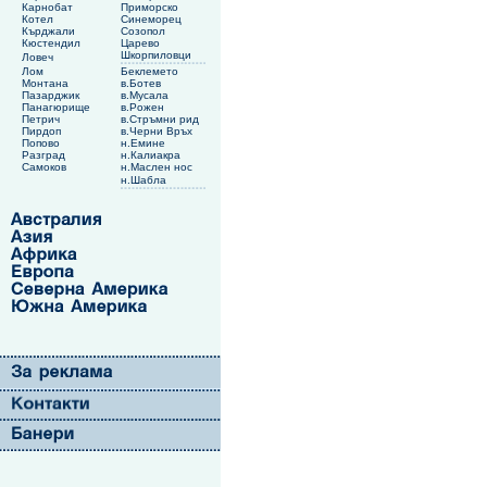
Карнобат
Приморско
Котел
Синеморец
Кърджали
Созопол
Кюстендил
Царево
Шкорпиловци
Ловеч
Лом
Беклемето
Монтана
в.Ботев
Пазарджик
в.Мусала
Панагюрище
в.Рожен
Петрич
в.Стръмни рид
Пирдоп
в.Черни Връх
Попово
н.Емине
Разград
н.Калиакра
Самоков
н.Маслен нос
н.Шабла