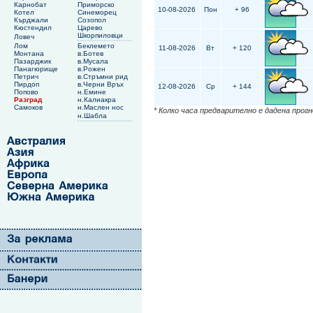
Карнобат
Приморско
10-08-2026
Пон
+ 96
Котел
Синеморец
Кърджали
Созопол
Кюстендил
Царево
Шкорпиловци
Ловеч
Лом
Беклемето
11-08-2026
Вт
+ 120
Монтана
в.Ботев
Пазарджик
в.Мусала
Панагюрище
в.Рожен
Петрич
в.Стръмни рид
Пирдоп
в.Черни Връх
12-08-2026
Ср
+ 144
Попово
н.Емине
Разград
н.Калиакра
Самоков
н.Маслен нос
* Колко часа предварително е дадена прог
н.Шабла