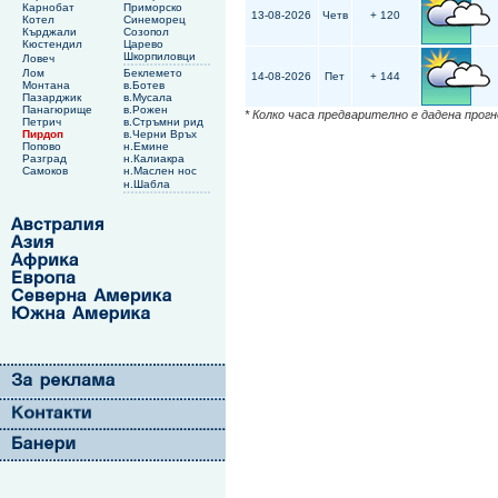
Карнобат
Приморско
13-08-2026
Четв
+ 120
Котел
Синеморец
Кърджали
Созопол
Кюстендил
Царево
Шкорпиловци
Ловеч
Лом
Беклемето
14-08-2026
Пет
+ 144
Монтана
в.Ботев
Пазарджик
в.Мусала
Панагюрище
в.Рожен
* Колко часа предварително е дадена прог
Петрич
в.Стръмни рид
Пирдоп
в.Черни Връх
Попово
н.Емине
Разград
н.Калиакра
Самоков
н.Маслен нос
н.Шабла