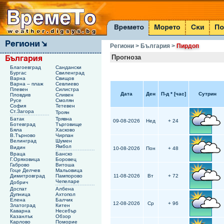
Региони
> България
>
Пирдоп
Прогноза
Благоевград
Сандански
Бургас
Свиленград
Варна
Свищов
Варна – плаж
Севлиево
Плевен
Силистра
Дата
Ден
П-д
*
[час]
Сутрин
Пловдив
Сливен
Русе
Смолян
София
Тетевен
Ст.Загора
Троян
Батак
Трявна
09-08-2026
Нед
+ 24
Ботевград
Търговище
Бяла
Хасково
В.Търново
Чирпан
Велинград
Шумен
Ямбол
Видин
10-08-2026
Пон
+ 48
Враца
Банско
Г.Оряховица
Боровец
Габрово
Витоша
Гоце Делчев
Мальовица
Димитровград
Пампорово
11-08-2026
Вт
+ 72
Чепеларе
Добрич
Доспат
Албена
Дупница
Ахтопол
Елена
Балчик
12-08-2026
Ср
+ 96
Златоград
Китен
Каварна
Несебър
Казанлък
Обзор
Карлово
Поморие