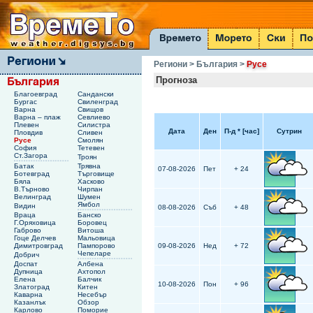
Региони
> България
>
Русе
Прогноза
Благоевград
Сандански
Бургас
Свиленград
Варна
Свищов
Варна – плаж
Севлиево
Плевен
Силистра
Дата
Ден
П-д
*
[час]
Сутрин
Пловдив
Сливен
Русе
Смолян
София
Тетевен
Ст.Загора
Троян
Батак
Трявна
07-08-2026
Пет
+ 24
Ботевград
Търговище
Бяла
Хасково
В.Търново
Чирпан
Велинград
Шумен
Ямбол
Видин
08-08-2026
Съб
+ 48
Враца
Банско
Г.Оряховица
Боровец
Габрово
Витоша
Гоце Делчев
Мальовица
Димитровград
Пампорово
09-08-2026
Нед
+ 72
Чепеларе
Добрич
Доспат
Албена
Дупница
Ахтопол
Елена
Балчик
10-08-2026
Пон
+ 96
Златоград
Китен
Каварна
Несебър
Казанлък
Обзор
Карлово
Поморие