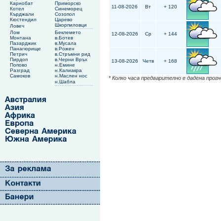
Карнобат
Приморско
11-08-2026
Вт
+ 120
Котел
Синеморец
Кърджали
Созопол
Кюстендил
Царево
Шкорпиловци
Ловеч
Лом
Беклемето
12-08-2026
Ср
+ 144
Монтана
в.Ботев
Пазарджик
в.Мусала
Панагюрище
в.Рожен
Петрич
в.Стръмни рид
Пирдоп
в.Черни Връх
13-08-2026
Четв
+ 168
Попово
н.Емине
Разград
н.Калиакра
Самоков
н.Маслен нос
* Колко часа предварително е дадена прог
н.Шабла