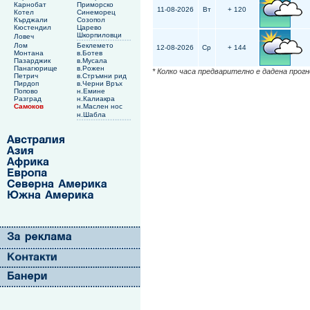
Карнобат
Приморско
11-08-2026
Вт
+ 120
Котел
Синеморец
Кърджали
Созопол
Кюстендил
Царево
Шкорпиловци
Ловеч
Лом
Беклемето
12-08-2026
Ср
+ 144
Монтана
в.Ботев
Пазарджик
в.Мусала
Панагюрище
в.Рожен
* Колко часа предварително е дадена прог
Петрич
в.Стръмни рид
Пирдоп
в.Черни Връх
Попово
н.Емине
Разград
н.Калиакра
Самоков
н.Маслен нос
н.Шабла