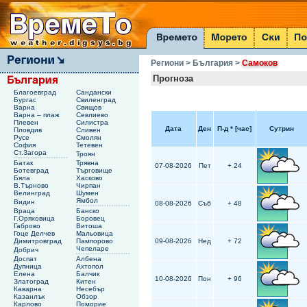
Региони
> България
>
Самоков
Прогноза
Благоевград
Сандански
Бургас
Свиленград
Варна
Свищов
Варна – плаж
Севлиево
Плевен
Силистра
Дата
Ден
П-д
*
[час]
Сутрин
Пловдив
Сливен
Русе
Смолян
София
Тетевен
Ст.Загора
Троян
Батак
Трявна
07-08-2026
Пет
+ 24
Ботевград
Търговище
Бяла
Хасково
В.Търново
Чирпан
Велинград
Шумен
Ямбол
Видин
08-08-2026
Съб
+ 48
Враца
Банско
Г.Оряховица
Боровец
Габрово
Витоша
Гоце Делчев
Мальовица
Димитровград
Пампорово
09-08-2026
Нед
+ 72
Чепеларе
Добрич
Доспат
Албена
Дупница
Ахтопол
Елена
Балчик
10-08-2026
Пон
+ 96
Златоград
Китен
Каварна
Несебър
Казанлък
Обзор
Карлово
Поморие