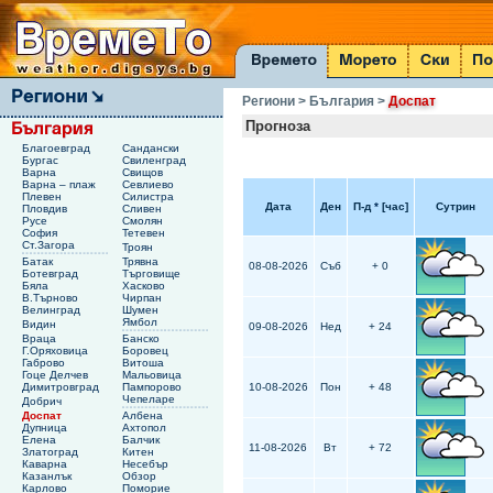
Региони
> България
>
Доспат
Прогноза
Благоевград
Сандански
Бургас
Свиленград
Варна
Свищов
Варна – плаж
Севлиево
Плевен
Силистра
Дата
Ден
П-д
*
[час]
Сутрин
Пловдив
Сливен
Русе
Смолян
София
Тетевен
Ст.Загора
Троян
Батак
Трявна
08-08-2026
Съб
+ 0
Ботевград
Търговище
Бяла
Хасково
В.Търново
Чирпан
Велинград
Шумен
Ямбол
Видин
09-08-2026
Нед
+ 24
Враца
Банско
Г.Оряховица
Боровец
Габрово
Витоша
Гоце Делчев
Мальовица
Димитровград
Пампорово
10-08-2026
Пон
+ 48
Чепеларе
Добрич
Доспат
Албена
Дупница
Ахтопол
Елена
Балчик
11-08-2026
Вт
+ 72
Златоград
Китен
Каварна
Несебър
Казанлък
Обзор
Карлово
Поморие