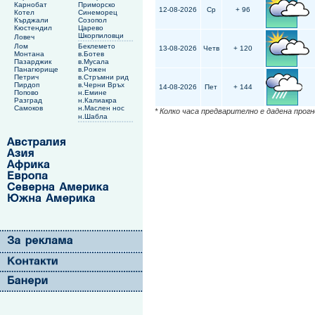
Карнобат
Приморско
12-08-2026
Ср
+ 96
Котел
Синеморец
Кърджали
Созопол
Кюстендил
Царево
Шкорпиловци
Ловеч
Лом
Беклемето
13-08-2026
Четв
+ 120
Монтана
в.Ботев
Пазарджик
в.Мусала
Панагюрище
в.Рожен
Петрич
в.Стръмни рид
Пирдоп
в.Черни Връх
14-08-2026
Пет
+ 144
Попово
н.Емине
Разград
н.Калиакра
Самоков
н.Маслен нос
* Колко часа предварително е дадена прог
н.Шабла