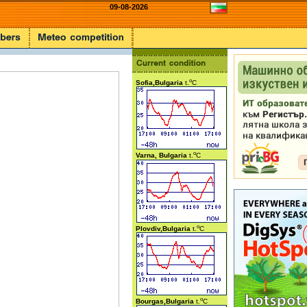
09-08-2026
o
Sofia,Bulgaria
t.
C
o
Varna, Bulgaria
t.
C
o
Plovdiv,Bulgaria
t.
C
o
Bourgas,Bulgaria
t.
C