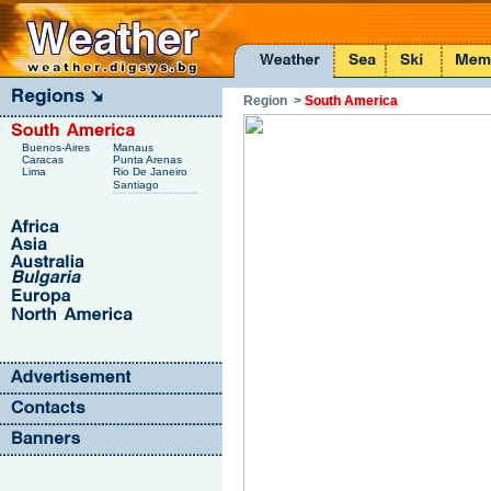
Region
>
South America
Buenos-Aires
Manaus
Caracas
Punta Arenas
Lima
Rio De Janeiro
Santiago