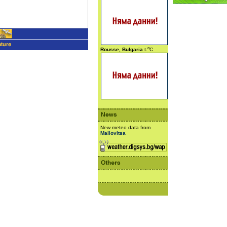
o
Rousse, Bulgaria
t.
C
New meteo data from
Maliovitsa