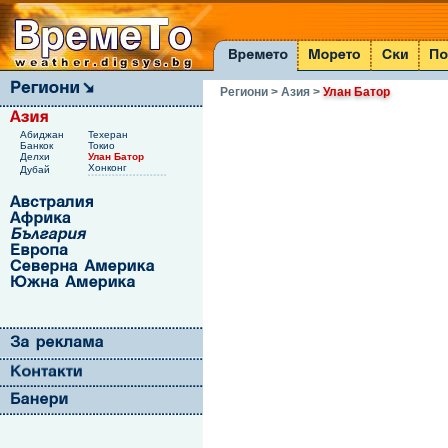
Региони
> Азия
>
Улан Батор
Абиджан
Техеран
Банкок
Токио
Делхи
Улан Батор
Хонконг
Дубай